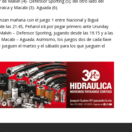
de Malvín (4)- Defensor Sporting (5); del otro lado del
raica y Macabi (3)- Aguada (6).
ienzan mañana con el juego 1 entre Nacional y Biguá
de las 21.45, Peñarol irá por pegar primero ante Urunday
a Malvín – Defensor Sporting, jugando desde las 19.15 y a las
y Macabi – Aguada. Asimismo, los juegos dos de cada llave
ue jueguen el martes y el sábado para los que jueguen el