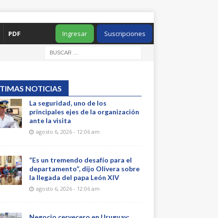
PDF
Ingresar
Suscripciones
TIMAS NOTICIAS
La seguridad, uno de los
principales ejes de la organización
ante la visita
agosto 6, 2026 - 12:06 am
“Es un tremendo desafío para el
departamento”, dijo Olivera sobre
la llegada del papa León XIV
agosto 6, 2026 - 12:06 am
Negocio cervecero en Uruguay: