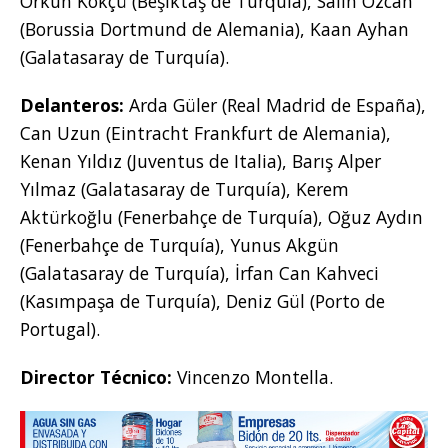
Orkun Kökçü (Beşiktaş de Turquía), Salih Özcan
(Borussia Dortmund de Alemania), Kaan Ayhan
(Galatasaray de Turquía).
Delanteros:
Arda Güler (Real Madrid de España),
Can Uzun (Eintracht Frankfurt de Alemania),
Kenan Yıldız (Juventus de Italia), Barış Alper
Yılmaz (Galatasaray de Turquía), Kerem
Aktürkoğlu (Fenerbahçe de Turquía), Oğuz Aydın
(Fenerbahçe de Turquía), Yunus Akgün
(Galatasaray de Turquía), İrfan Can Kahveci
(Kasımpaşa de Turquía), Deniz Gül (Porto de
Portugal).
Director Técnico:
Vincenzo Montella.