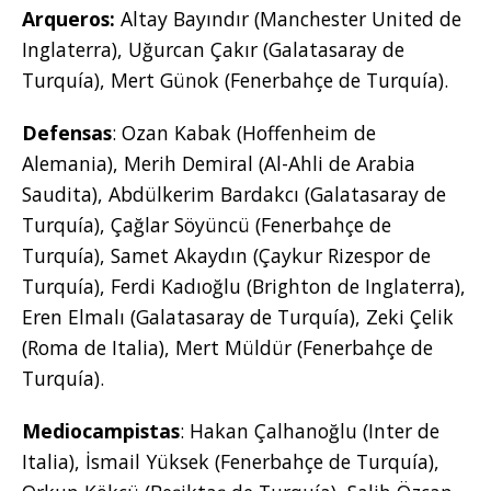
Arqueros:
Altay Bayındır (Manchester United de
Inglaterra), Uğurcan Çakır (Galatasaray de
Turquía), Mert Günok (Fenerbahçe de Turquía).
Defensas
: Ozan Kabak (Hoffenheim de
Alemania), Merih Demiral (Al-Ahli de Arabia
Saudita), Abdülkerim Bardakcı (Galatasaray de
Turquía), Çağlar Söyüncü (Fenerbahçe de
Turquía), Samet Akaydın (Çaykur Rizespor de
Turquía), Ferdi Kadıoğlu (Brighton de Inglaterra),
Eren Elmalı (Galatasaray de Turquía), Zeki Çelik
(Roma de Italia), Mert Müldür (Fenerbahçe de
Turquía).
Mediocampistas
: Hakan Çalhanoğlu (Inter de
Italia), İsmail Yüksek (Fenerbahçe de Turquía),