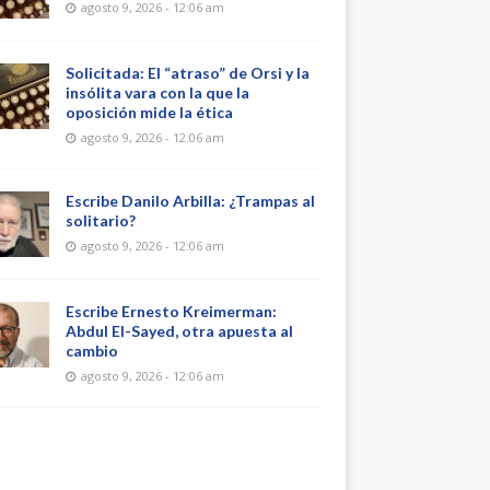
agosto 9, 2026 - 12:06 am
Solicitada: El “atraso” de Orsi y la
insólita vara con la que la
oposición mide la ética
agosto 9, 2026 - 12:06 am
Escribe Danilo Arbilla: ¿Trampas al
solitario?
agosto 9, 2026 - 12:06 am
Escribe Ernesto Kreimerman:
Abdul El-Sayed, otra apuesta al
cambio
agosto 9, 2026 - 12:06 am