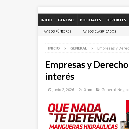
INICIO
GENERAL
POLICIALES
DEPORTES
AVISOS FÚNEBRES
AVISOS CLASIFICADOS
INICIO
GENERAL
Empresas y Derech
Empresas y Derecho:
interés
junio 2, 2026 - 12:10 am
General
,
Negoc