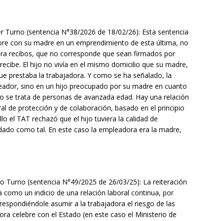
er Turno (sentencia N°38/2026 de 18/02/26): Esta sentencia
bore con su madre en un emprendimiento de esta última, no
ara recibos, que no corresponde que sean firmados por
ecibe. El hijo no vivía en el mismo domicilio que su madre,
que prestaba la trabajadora. Y como se ha señalado, la
leador, sino en un hijo preocupado por su madre en cuanto
o se trata de personas de avanzada edad. Hay una relación
l de protección y de colaboración, basado en el principio
llo el TAT rechazó que el hijo tuviera la calidad de
dado como tal. En este caso la empleadora era la madre,
to Turno (sentencia N°49/2025 de 26/03/25): La reiteración
 como un indicio de una relación laboral continua, por
spondiéndole asumir a la trabajadora el riesgo de las
dora celebre con el Estado (en este caso el Ministerio de