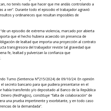
tan, no tenés nada que hacer que me andás controlando a
vas a ver”. Durante todo el episodio el trabajador agravió
insultos y ordinarieces que resultan imposibles de
 “de un episodio de extrema violencia, marcado por abierta
mporta que el hecho hubiera acaecido sin presencia de
obligación de lealtad que importa una proyección al contrato
ucta transgresora del trabajador reviste tal gravedad que
na fe, lealtad y pulverizan la confianza que
.
undo Turno (Sentencia N°215/2024) de 09/10/24: En opinión
r el secreto bancario para que pudiera presentarse en el
r había transferido y/o depositado al Banco de la República
i Dinero (RedPagos), constituye “falta de colaboración” de
 era una prueba impertinente y exorbitante, y en todo caso
ferencias de la demandada”.