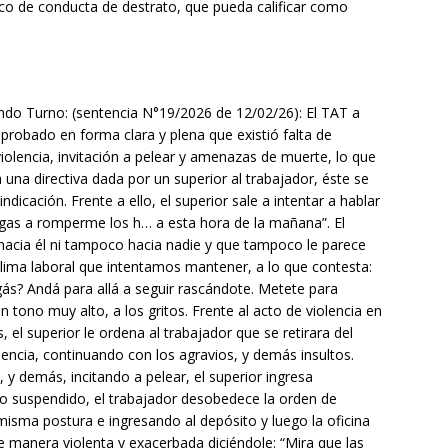
co de conducta de destrato, que pueda calificar como
ndo Turno: (sentencia N°19/2026 de 12/02/26): El TAT a
probado en forma clara y plena que existió falta de
violencia, invitación a pelear y amenazas de muerte, lo que
 una directiva dada por un superior al trabajador, éste se
ndicación. Frente a ello, el superior sale a intentar a hablar
ngas a romperme los h… a esta hora de la mañana”. El
e hacia él ni tampoco hacia nadie y que tampoco le parece
lima laboral que intentamos mantener, a lo que contesta:
gás? Andá para allá a seguir rascándote. Metete para
 tono muy alto, a los gritos. Frente al acto de violencia en
s, el superior le ordena al trabajador que se retirara del
lencia, continuando con los agravios, y demás insultos.
, y demás, incitando a pelear, el superior ingresa
o suspendido, el trabajador desobedece la orden de
misma postura e ingresando al depósito y luego la oficina
e manera violenta y exacerbada diciéndole: “Mira que las