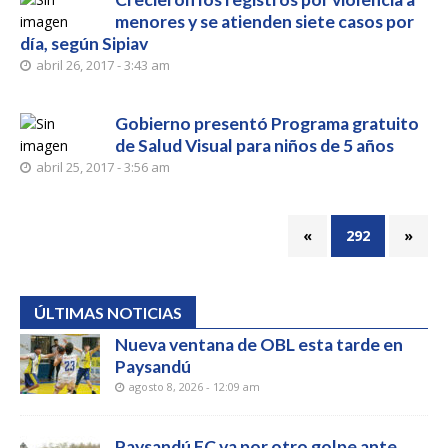
menores y se atienden siete casos por
día, según Sipiav
abril 26, 2017 - 3:43 am
Gobierno presentó Programa gratuito
de Salud Visual para niños de 5 años
abril 25, 2017 - 3:56 am
«
292
»
ÚLTIMAS NOTICIAS
Nueva ventana de OBL esta tarde en
Paysandú
agosto 8, 2026 - 12:09 am
Paysandú FC va por otro golpe ante