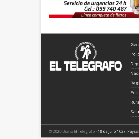
Gen
Poli
Dep
Nac
Reg
Polít
Rura
Sal
© 2020 Diario El Telégrafo ·
18 de Julio 1027, Pays