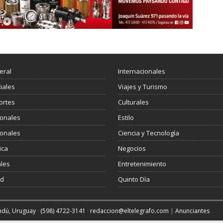
eral
Internacionales
ciales
Viajes y Turismo
ortes
Culturales
ionales
Estilo
ionales
Ciencia y Tecnología
ica
Negocios
les
Entretenimiento
ud
Quinto Día
andú, Uruguay
·
(598) 4722-3141
·
redaccion@eltelegrafo.com
|
Anunciantes