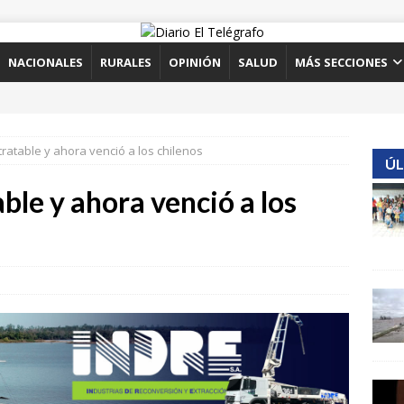
NACIONALES
RURALES
OPINIÓN
SALUD
MÁS SECCIONES
tratable y ahora venció a los chilenos
ÚL
ble y ahora venció a los