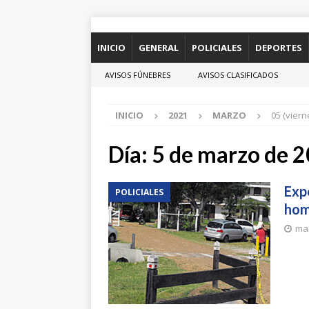
INICIO
GENERAL
POLICIALES
DEPORTES
AVISOS FÚNEBRES
AVISOS CLASIFICADOS
INICIO
2021
MARZO
05 (viern
Día:
5 de marzo de 
Exp
POLICIALES
hom
mar