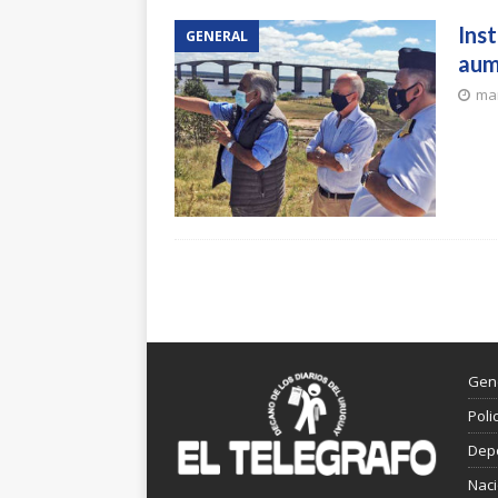
Ins
GENERAL
aum
mar
Gen
Poli
Dep
Nac