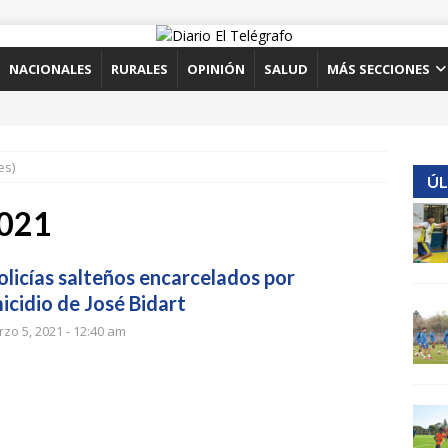
NACIONALES
RURALES
OPINIÓN
SALUD
MÁS SECCIONES
es)
ÚL
2021
olicías salteños encarcelados por
icidio de José Bidart
zo 5, 2021 - 12:40 am