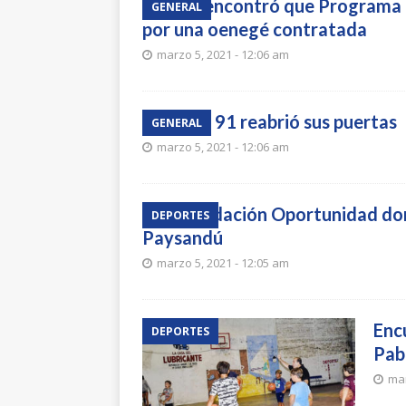
INJU encontró que Programa 
GENERAL
por una oenegé contratada
marzo 5, 2021 - 12:06 am
Jardín 91 reabrió sus puertas
GENERAL
marzo 5, 2021 - 12:06 am
La Fundación Oportunidad donó
DEPORTES
Paysandú
marzo 5, 2021 - 12:05 am
Enc
DEPORTES
Pab
mar