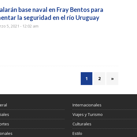
talarán base naval en Fray Bentos para
entar la seguridad en el río Uruguay
zo 5, 2021 - 12:02 am
1
2
»
eral
Internacionales
ciales
Viajes y Turismo
ortes
Culturales
ionales
Estilo