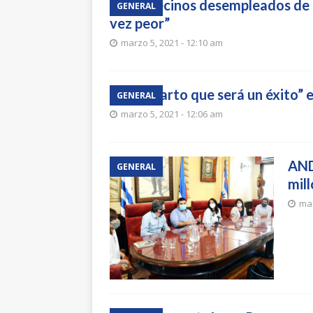
Los vecinos desempleados de 
GENERAL
vez peor”
marzo 5, 2021 - 12:10 am
“Descarto que será un éxito” el
GENERAL
marzo 5, 2021 - 12:06 am
AND
GENERAL
mil
mar