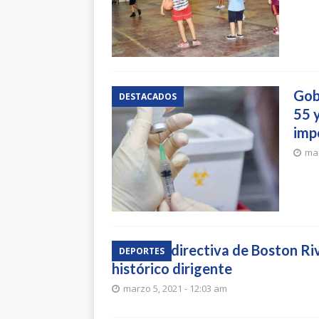
Gob
DESTACADOS
55 
imp
mar
Nueva directiva de Boston Ri
DEPORTES
histórico dirigente
marzo 5, 2021 - 12:03 am