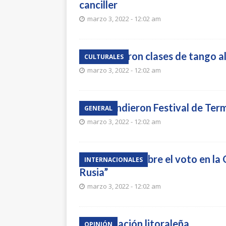
canciller
marzo 3, 2022 - 12:02 am
Retornaron clases de tango al
CULTURALES
marzo 3, 2022 - 12:02 am
Suspendieron Festival de Ter
GENERAL
marzo 3, 2022 - 12:02 am
Joe Biden, sobre el voto en l
INTERNACIONALES
Rusia”
marzo 3, 2022 - 12:02 am
Adaptación litoraleña
OPINIÓN