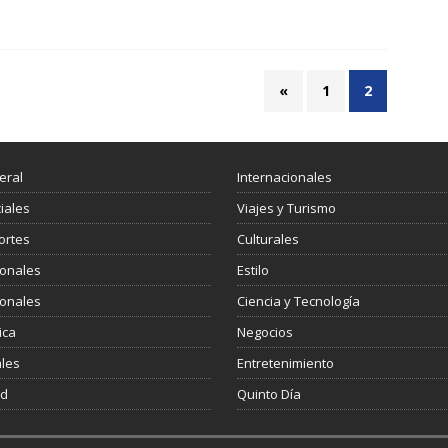
«
1
2
eral
Internacionales
ciales
Viajes y Turismo
ortes
Culturales
ionales
Estilo
ionales
Ciencia y Tecnología
ica
Negocios
les
Entretenimiento
ud
Quinto Día