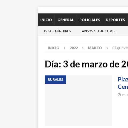
INICIO
GENERAL
POLICIALES
DEPORTES
AVISOS FÚNEBRES
AVISOS CLASIFICADOS
INICIO
2022
MARZO
03 (jueve
Día:
3 de marzo de 
Pla
RURALES
Cen
mar