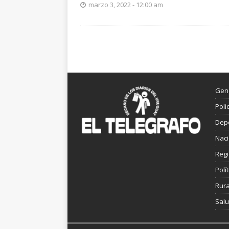
marzo 3, 2022 - 12:00 am
Gen
Poli
Dep
Nac
Reg
Polít
Rura
Sal