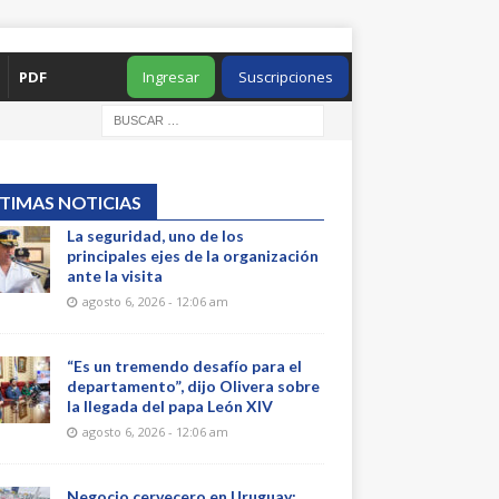
PDF
Ingresar
Suscripciones
TIMAS NOTICIAS
La seguridad, uno de los
principales ejes de la organización
ante la visita
agosto 6, 2026 - 12:06 am
“Es un tremendo desafío para el
departamento”, dijo Olivera sobre
la llegada del papa León XIV
agosto 6, 2026 - 12:06 am
Negocio cervecero en Uruguay: