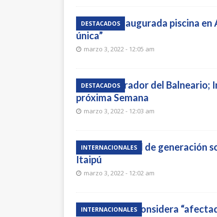
Quedó inaugurada piscina en A
DESTACADOS
única”
marzo 3, 2022 - 12:05 am
Cerró parador del Balneario; 
DESTACADOS
próxima Semana
marzo 3, 2022 - 12:03 am
La capacidad de generación sol
INTERNACIONALES
Itaipú
marzo 3, 2022 - 12:02 am
Ecuador se considera “afectad
INTERNACIONALES