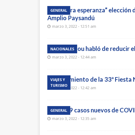
“Genera esperanza” elección d
GENERAL
Amplio Paysandú
marzo 3, 2022 - 12:51 am
Lacalle Pou habló de reducir e
NACIONALES
marzo 3, 2022 - 12:44 am
Lanzamiento de la 33ª Fiesta 
VIAJES Y
TURISMO
marzo 3, 2022 - 12:42 am
Con 39 casos nuevos de COVID
GENERAL
marzo 3, 2022 - 12:35 am