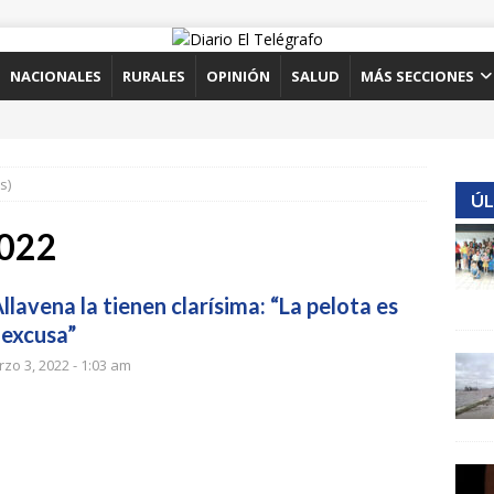
NACIONALES
RURALES
OPINIÓN
SALUD
MÁS SECCIONES
s)
ÚL
2022
llavena la tienen clarísima: “La pelota es
 excusa”
zo 3, 2022 - 1:03 am