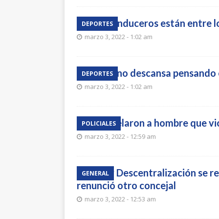
Tres sanduceros están entre 
DEPORTES
marzo 3, 2022 - 1:02 am
Trébol no descansa pensando 
DEPORTES
marzo 3, 2022 - 1:02 am
Encarcelaron a hombre que vio
POLICIALES
marzo 3, 2022 - 12:59 am
OPP y Descentralización se re
GENERAL
renunció otro concejal
marzo 3, 2022 - 12:53 am