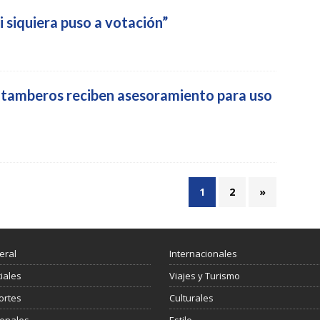
i siquiera puso a votación”
y tamberos reciben asesoramiento para uso
1
2
»
eral
Internacionales
ciales
Viajes y Turismo
ortes
Culturales
ionales
Estilo