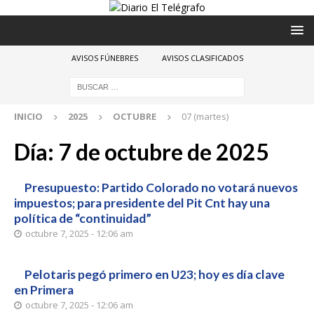
AVISOS FÚNEBRES
AVISOS CLASIFICADOS
INICIO
2025
OCTUBRE
07 (martes)
Día:
7 de octubre de 2025
Presupuesto: Partido Colorado no votará nuevos
impuestos; para presidente del Pit Cnt hay una
política de “continuidad”
octubre 7, 2025 - 12:06 am
Pelotaris pegó primero en U23; hoy es día clave
en Primera
octubre 7, 2025 - 12:06 am