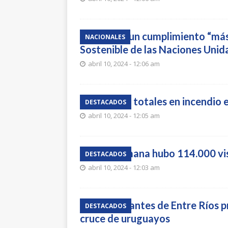
Esperan un cumplimiento “más 
NACIONALES
Sostenible de las Naciones Unida
abril 10, 2024 - 12:06 am
Pérdidas totales en incendio e
DESTACADOS
abril 10, 2024 - 12:05 am
En la Semana hubo 114.000 vi
DESTACADOS
abril 10, 2024 - 12:03 am
Comerciantes de Entre Ríos p
DESTACADOS
cruce de uruguayos