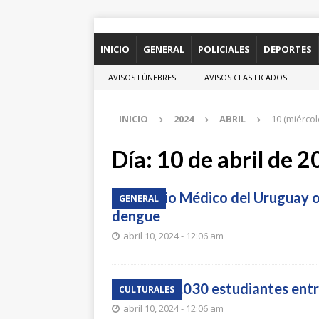
INICIO
GENERAL
POLICIALES
DEPORTES
AVISOS FÚNEBRES
AVISOS CLASIFICADOS
INICIO
2024
ABRIL
10 (miércol
Día:
10 de abril de 
Colegio Médico del Uruguay o
GENERAL
dengue
abril 10, 2024 - 12:06 am
Hay 318.030 estudiantes entre
CULTURALES
abril 10, 2024 - 12:06 am