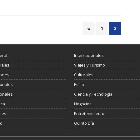
«
1
2
eral
Internacionales
ciales
Viajes y Turismo
ortes
Culturales
ionales
Estilo
ionales
Ciencia y Tecnología
ica
Negocios
les
Entretenimiento
ud
Quinto Día