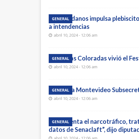
Ciudadanos impulsa plebiscit
GENERAL
a intendencias
abril 10, 2024 - 12:06 am
Piedras Coloradas vivió el Fe
GENERAL
abril 10, 2024 - 12:06 am
Llega a Montevideo Subsecre
GENERAL
abril 10, 2024 - 12:06 am
“Aumenta el narcotráfico, tra
GENERAL
datos de Senaclaft”, dijo diputa
abril 10, 2024 - 12:06 am