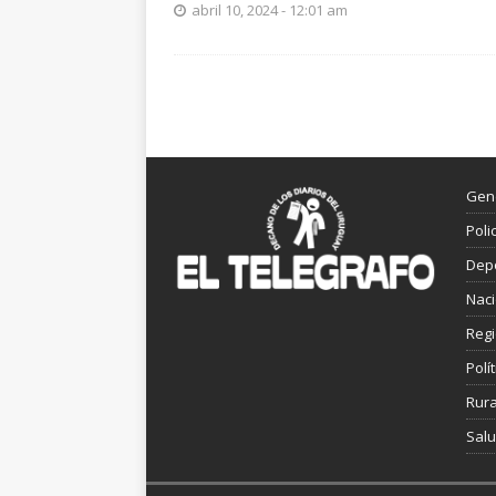
abril 10, 2024 - 12:01 am
Gen
Poli
Dep
Nac
Reg
Polít
Rura
Sal