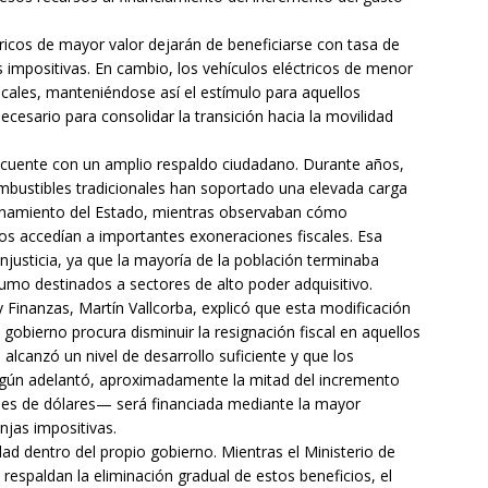
icos de mayor valor dejarán de beneficiarse con tasa de
 impositivas. En cambio, los vehículos eléctricos de menor
iscales, manteniéndose así el estímulo para aquellos
cesario para consolidar la transición hacia la movilidad
 cuente con un amplio respaldo ciudadano. Durante años,
ombustibles tradicionales han soportado una elevada carga
cionamiento del Estado, mientras observaban cómo
os accedían a importantes exoneraciones fiscales. Esa
njusticia, ya que la mayoría de la población terminaba
umo destinados a sectores de alto poder adquisitivo.
y Finanzas, Martín Vallcorba, explicó que esta modificación
l gobierno procura disminuir la resignación fiscal en aquellos
lcanzó un nivel de desarrollo suficiente y que los
Según adelantó, aproximadamente la mitad del incremento
nes de dólares— será financiada mediante la mayor
njas impositivas.
dad dentro del propio gobierno. Mientras el Ministerio de
espaldan la eliminación gradual de estos beneficios, el