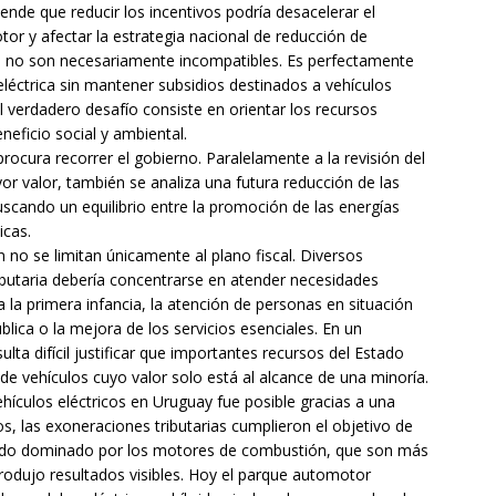
iende que reducir los incentivos podría desacelerar el
tor y afectar la estrategia nacional de reducción de
 no son necesariamente incompatibles. Es perfectamente
léctrica sin mantener subsidios destinados a vehículos
El verdadero desafío consiste en orientar los recursos
eficio social y ambiental.
ocura recorrer el gobierno. Paralelamente a la revisión del
or valor, también se analiza una futura reducción de las
uscando un equilibrio entre la promoción de las energías
icas.
no se limitan únicamente al plano fiscal. Diversos
ibutaria debería concentrarse en atender necesidades
la primera infancia, la atención de personas en situación
ública o la mejora de los servicios esenciales. En un
lta difícil justificar que importantes recursos del Estado
de vehículos cuyo valor solo está al alcance de una minoría.
hículos eléctricos en Uruguay fue posible gracias a una
os, las exoneraciones tributarias cumplieron el objetivo de
cado dominado por los motores de combustión, que son más
produjo resultados visibles. Hoy el parque automotor