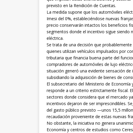
previsto en la Rendición de Cuentas.
La medida supone que los automóviles eléctr
Imesi del 0%, estableciéndose nuevas franjas
precio conservarán intactos los beneficios f
segmentos donde el incentivo sigue siendo ne
eléctrica.
Se trata de una decisión que probablemente
quienes utilizan vehículos impulsados por c
tributaria que financia buena parte del fun
compradores de automóviles de lujo eléctric
situación generó una evidente sensación de i
subsidiando la adquisición de bienes de cons
El subsecretario del Ministerio de Economía 
responde a un criterio estrictamente fiscal. E
sectores donde considera que el mercado ya a
incentivos dejaron de ser imprescindibles. 
del gasto público previsto —unos 15,5 millo
recaudación proveniente de estas nuevas fra
No obstante, la iniciativa no genera unanimi
Economía y centros de estudios como Ceres r