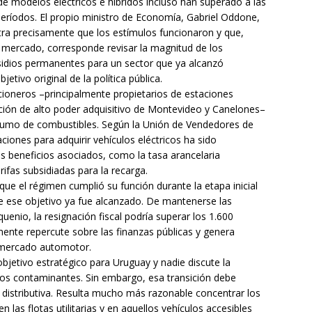
de modelos eléctricos e híbridos incluso han superado a las
períodos. El propio ministro de Economía, Gabriel Oddone,
ra precisamente que los estímulos funcionaron y que,
 mercado, corresponde revisar la magnitud de los
bsidios permanentes para un sector que ya alcanzó
etivo original de la política pública.
cioneros –principalmente propietarios de estaciones
ción de alto poder adquisitivo de Montevideo y Canelones–
sumo de combustibles. Según la Unión de Vendedores de
ciones para adquirir vehículos eléctricos ha sido
s beneficios asociados, como la tasa arancelaria
ifas subsidiadas para la recarga.
que el régimen cumplió su función durante la etapa inicial
e ese objetivo ya fue alcanzado. De mantenerse las
enio, la resignación fiscal podría superar los 1.600
emente repercute sobre las finanzas públicas y genera
o mercado automotor.
objetivo estratégico para Uruguay y nadie discute la
os contaminantes. Sin embargo, esa transición debe
cia distributiva. Resulta mucho más razonable concentrar los
en las flotas utilitarias y en aquellos vehículos accesibles