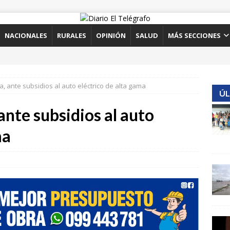
NACIONALES
RURALES
OPINIÓN
SALUD
MÁS SECCIONES
a, ante subsidios al auto eléctrico de alta gama
ÚL
ante subsidios al auto
ma