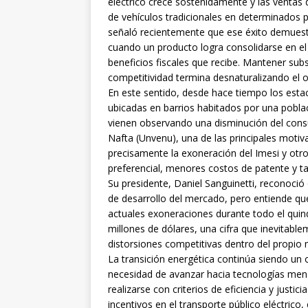
eléctrico crece sostenidamente y las ventas 
de vehículos tradicionales en determinados 
señaló recientemente que ese éxito demuest
cuando un producto logra consolidarse en el
beneficios fiscales que recibe. Mantener su
competitividad termina desnaturalizando el obj
En este sentido, desde hace tiempo los esta
ubicadas en barrios habitados por una pobla
vienen observando una disminución del con
Nafta (Unvenu), una de las principales motiva
precisamente la exoneración del Imesi y otro
preferencial, menores costos de patente y tar
Su presidente, Daniel Sanguinetti, reconoció 
de desarrollo del mercado, pero entiende qu
actuales exoneraciones durante todo el quinqu
millones de dólares, una cifra que inevitabl
distorsiones competitivas dentro del propi
La transición energética continúa siendo un 
necesidad de avanzar hacia tecnologías men
realizarse con criterios de eficiencia y justi
incentivos en el transporte público eléctrico, 