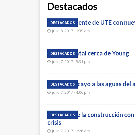
Destacados
Plan Inteligente de UTE con nue
DESTACADOS
julio 8, 2017 - 1:39 am
Siniestro fatal cerca de Young
DESTACADOS
julio 7, 2017 - 5:31 pm
Automóvil cayó a las aguas del 
DESTACADOS
julio 7, 2017 - 4:06 pm
Industria de la construcción co
DESTACADOS
crisis
julio 7, 2017 - 1:26 am