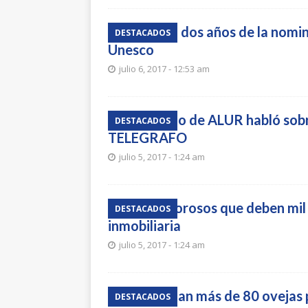
Celebraron dos años de la nomi
DESTACADOS
Unesco
julio 6, 2017 - 12:53 am
El Directorio de ALUR habló sob
DESTACADOS
TELEGRAFO
julio 5, 2017 - 1:24 am
Hay 700 morosos que deben mil m
DESTACADOS
inmobiliaria
julio 5, 2017 - 1:24 am
Perros matan más de 80 ovejas 
DESTACADOS