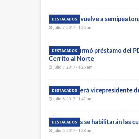
19 de Abril vuelve a semipeatona
DESTACADOS
julio 7, 2017 - 1:26 am
Paysandú firmó préstamo del PD
DESTACADOS
Cerrito al Norte
julio 7, 2017 - 1:26 am
Caraballo será vicepresidente 
DESTACADOS
julio 6, 2017 - 1:42 am
A fin de mes se habilitarán las c
DESTACADOS
julio 6, 2017 - 1:28 am