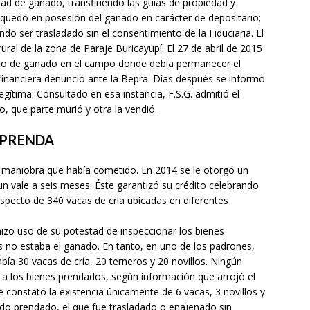
dad de ganado, transfiriendo las guías de propiedad y
y quedó en posesión del ganado en carácter de depositario;
 ser trasladado sin el consentimiento de la Fiduciaria. El
ral de la zona de Paraje Buricayupí. El 27 de abril de 2015
nto de ganado en el campo donde debía permanecer el
n financiera denunció ante la Bepra. Días después se informó
gítima. Consultado en esa instancia, F.S.G. admitió el
, que parte murió y otra la vendió.
 PRENDA
a maniobra que había cometido. En 2014 se le otorgó un
vale a seis meses. Éste garantizó su crédito celebrando
specto de 340 vacas de cría ubicadas en diferentes
izo uso de su potestad de inspeccionar los bienes
 no estaba el ganado. En tanto, en uno de los padrones,
a 30 vacas de cría, 20 terneros y 20 novillos. Ningún
 a los bienes prendados, según información que arrojó el
e constató la existencia únicamente de 6 vacas, 3 novillos y
nado prendado, el que fue trasladado o enajenado sin