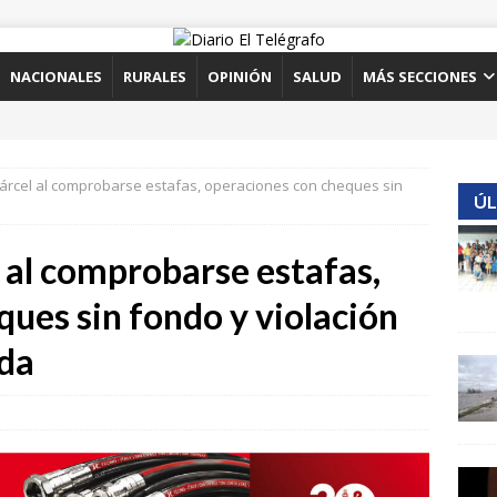
NACIONALES
RURALES
OPINIÓN
SALUD
MÁS SECCIONES
cárcel al comprobarse estafas, operaciones con cheques sin
ÚL
l al comprobarse estafas,
ues sin fondo y violación
nda