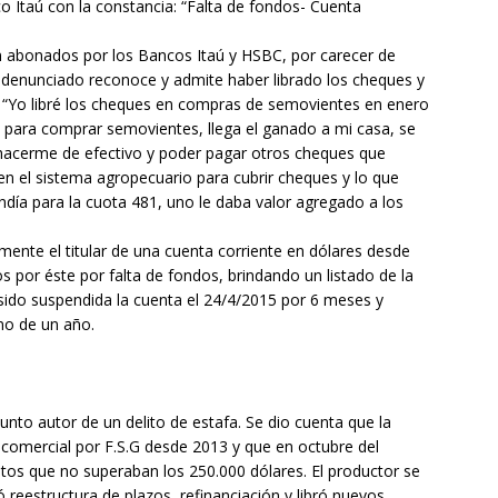
o Itaú con la constancia: “Falta de fondos- Cuenta
n abonados por los Bancos Itaú y HSBC, por carecer de
 denunciado reconoce y admite haber librado los cheques y
e: “Yo libré los cheques en compras de semovientes en enero
, para comprar semovientes, llega el ganado a mi casa, se
hacerme de efectivo y poder pagar otros cheques que
en el sistema agropecuario para cubrir cheques y lo que
día para la cuota 481, uno le daba valor agregado a los
amente el titular de una cuenta corriente en dólares desde
s por éste por falta de fondos, brindando un listado de la
ido suspendida la cuenta el 24/4/2015 por 6 meses y
no de un año.
to autor de un delito de estafa. Se dio cuenta que la
comercial por F.S.G desde 2013 y que en octubre del
os que no superaban los 250.000 dólares. El productor se
 reestructura de plazos, refinanciación y libró nuevos