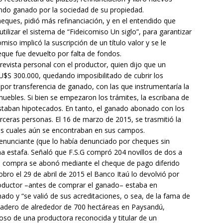
endo ganado por la sociedad de su propiedad.
heques, pidió más refinanciación, y en el entendido que
ilizar el sistema de “Fideicomiso Un siglo”, para garantizar
iso implicó la suscripción de un título valor y se le
que fue devuelto por falta de fondos.
revista personal con el productor, quien dijo que un
r U$S 300.000, quedando imposibilitado de cubrir los
por transferencia de ganado, con las que instrumentaría la
muebles. Si bien se empezaron los trámites, la escribana de
staban hipotecados. En tanto, el ganado abonado con los
ceras personas. El 16 de marzo de 2015, se trasmitió la
os cuales aún se encontraban en sus campos.
enunciante (que lo había denunciado por cheques sin
na estafa. Señaló que F.S.G compró 204 novillos de dos a
La compra se abonó mediante el cheque de pago diferido
obro el 29 de abril de 2015 el Banco Itaú lo devolvió por
roductor –antes de comprar el ganado– estaba en
do y “se valió de sus acreditaciones, o sea, de la fama de
ganadero de alrededor de 700 hectáreas en Paysandú,
oso de una productora reconocida y titular de un