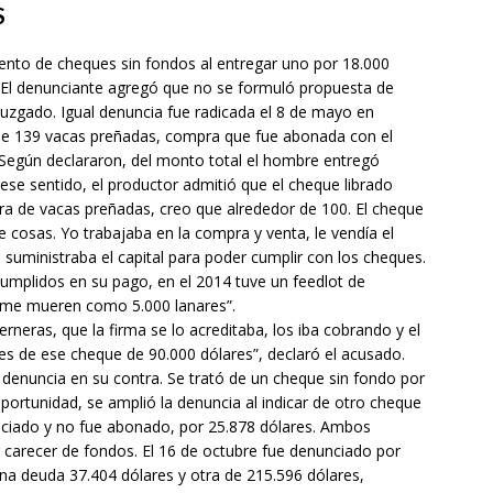
S
iento de cheques sin fondos al entregar uno por 18.000
 El denunciante agregó que no se formuló propuesta de
 Juzgado. Igual denuncia fue radicada el 8 de mayo en
e de 139 vacas preñadas, compra que fue abonada con el
 Según declararon, del monto total el hombre entregó
se sentido, el productor admitió que el cheque librado
a de vacas preñadas, creo que alrededor de 100. El cheque
e cosas. Yo trabajaba en la compra y venta, le vendía el
uministraba el capital para poder cumplir con los cheques.
cumplidos en su pago, en el 2014 tuve un feedlot de
 me mueren como 5.000 lanares”.
rneras, que la firma se lo acreditaba, los iba cobrando y el
es de ese cheque de 90.000 dólares”, declaró el acusado.
ra denuncia en su contra. Se trató de un cheque sin fondo por
portunidad, se amplió la denuncia al indicar de otro cheque
unciado y no fue abonado, por 25.878 dólares. Ambos
carecer de fondos. El 16 de octubre fue denunciado por
una deuda 37.404 dólares y otra de 215.596 dólares,