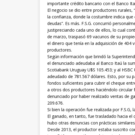
importante crédito bancario con el Banco It
El negocio se dio entre productores rurales,
la confianza, donde la costumbre indica que
deudas”. Es más. F.S.G. concurrió personalme
justipreciando cada uno de ellos, lo cual con
de marzo, traspasó 69 vacunos de su propieda
el dinero que tenía en la adquisición de 404 
productores.
Según información que brindó la Superintend
el denunciado adeudaba al Banco Itaú la sum
Scotiabank Uruguay U$S 105.453; y al HSBC 
adeudado de 781.567 dólares. Esto, por su p
fondos suficientes para cubrir el cheque ent
a otros dos productores haciéndolo circular
denunciado por haber realizado ventas de ga
209.676.
Si bien la operación fue realizada por F.S.G
El ganado, en tanto, fue trasladado hacia e
hubo otras denuncias con prácticas similares
Desde 2013, el productor estaba suscrito co