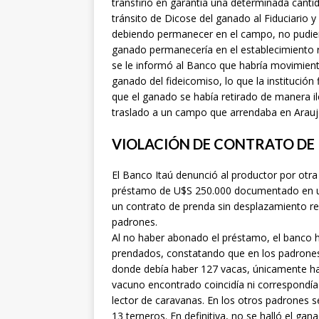
transfirió en garantía una determinada canti
tránsito de Dicose del ganado al Fiduciario 
debiendo permanecer en el campo, no pudiendo
ganado permanecería en el establecimiento ru
se le informó al Banco que habría movimie
ganado del fideicomiso, lo que la institució
que el ganado se había retirado de manera ile
traslado a un campo que arrendaba en Araujo
VIOLACIÓN DE CONTRATO DE
El Banco Itaú denunció al productor por otr
préstamo de U$S 250.000 documentado en un 
un contrato de prenda sin desplazamiento re
padrones.
Al no haber abonado el préstamo, el banco h
prendados, constatando que en los padrones
donde debía haber 127 vacas, únicamente habí
vacuno encontrado coincidía ni correspondía
lector de caravanas. En los otros padrones s
13 terneros. En definitiva, no se halló el ga