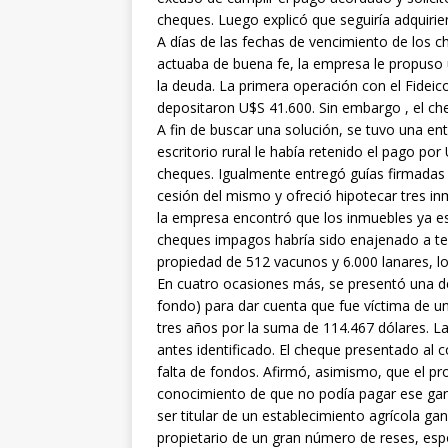
cheques. Luego explicó que seguiría adquiri
A días de las fechas de vencimiento de los c
actuaba de buena fe, la empresa le propuso ut
la deuda. La primera operación con el Fideicom
depositaron U$S 41.600. Sin embargo , el che
A fin de buscar una solución, se tuvo una ent
escritorio rural le había retenido el pago po
cheques. Igualmente entregó guías firmadas 
cesión del mismo y ofreció hipotecar tres in
la empresa encontró que los inmuebles ya e
cheques impagos habría sido enajenado a ter
propiedad de 512 vacunos y 6.000 lanares, l
En cuatro ocasiones más, se presentó una d
fondo) para dar cuenta que fue víctima de u
tres años por la suma de 114.467 dólares. 
antes identificado. El cheque presentado al c
falta de fondos. Afirmó, asimismo, que el p
conocimiento de que no podía pagar ese gana
ser titular de un establecimiento agrícola 
propietario de un gran número de reses, esp