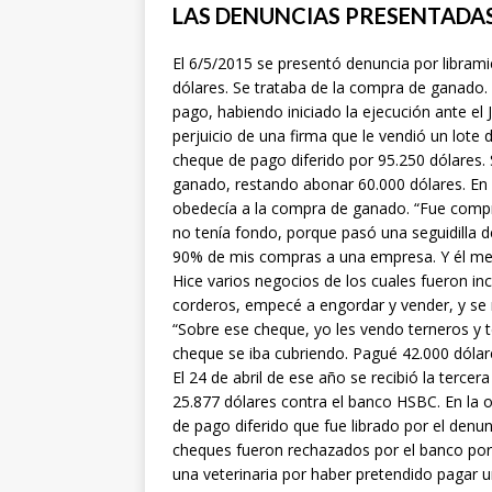
LAS DENUNCIAS PRESENTADA
El 6/5/2015 se presentó denuncia por libram
dólares. Se trataba de la compra de ganado.
pago, habiendo iniciado la ejecución ante el
perjuicio de una firma que le vendió un lot
cheque de pago diferido por 95.250 dólares.
ganado, restando abonar 60.000 dólares. En e
obedecía a la compra de ganado. “Fue compr
no tenía fondo, porque pasó una seguidilla d
90% de mis compras a una empresa. Y él me s
Hice varios negocios de los cuales fueron in
corderos, empecé a engordar y vender, y se
“Sobre ese cheque, yo les vendo terneros y te
cheque se iba cubriendo. Pagué 42.000 dólar
El 24 de abril de ese año se recibió la terce
25.877 dólares contra el banco HSBC. En la o
de pago diferido que fue librado por el den
cheques fueron rechazados por el banco por 
una veterinaria por haber pretendido pagar 