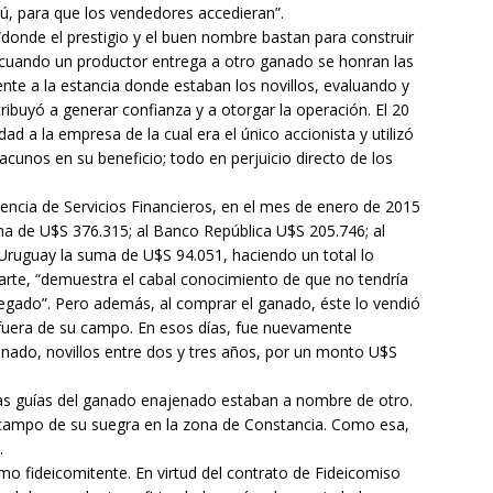
aú, para que los vendedores accedieran”.
 “donde el prestigio y el buen nombre bastan para construir
 cuando un productor entrega a otro ganado se honran las
nte a la estancia donde estaban los novillos, evaluando y
tribuyó a generar confianza y a otorgar la operación. El 20
d a la empresa de la cual era el único accionista y utilizó
vacunos en su beneficio; todo en perjuicio directo de los
encia de Servicios Financieros, en el mes de enero de 2015
a de U$S 376.315; al Banco República U$S 205.746; al
Uruguay la suma de U$S 94.051, haciendo un total lo
arte, “demuestra el cabal conocimiento de que no tendría
regado”. Pero además, al comprar el ganado, éste lo vendió
 fuera de su campo. En esos días, fue nuevamente
nado, novillos entre dos y tres años, por un monto U$S
, las guías del ganado enajenado estaban a nombre de otro.
l campo de su suegra en la zona de Constancia. Como esa,
.
mo fideicomitente. En virtud del contrato de Fideicomiso