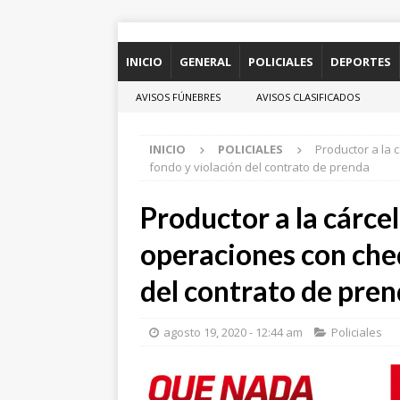
INICIO
GENERAL
POLICIALES
DEPORTES
AVISOS FÚNEBRES
AVISOS CLASIFICADOS
INICIO
POLICIALES
Productor a la 
fondo y violación del contrato de prenda
Productor a la cárce
operaciones con cheq
del contrato de pre
agosto 19, 2020 - 12:44 am
Policiales