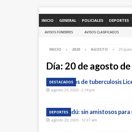
INICIO
GENERAL
POLICIALES
DEPORTES
AVISOS FÚNEBRES
AVISOS CLASIFICADOS
INICIO
2020
AGOSTO
20 (jue
Día:
20 de agosto d
Tras casos de tuberculosis Li
DESTACADOS
agosto 20, 2020 - 2:14 pm
Paysandú: sin amistosos para
DEPORTES
agosto 20, 2020 - 12:37 am