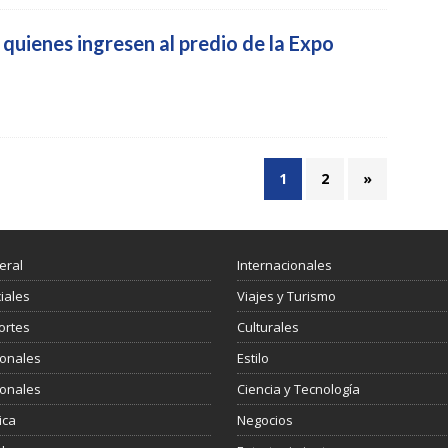
quienes ingresen al predio de la Expo
1
2
»
eral
Internacionales
ciales
Viajes y Turismo
ortes
Culturales
ionales
Estilo
ionales
Ciencia y Tecnología
ica
Negocios