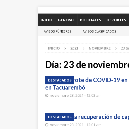
INICIO
GENERAL
POLICIALES
DEPORTES
AVISOS FÚNEBRES
AVISOS CLASIFICADOS
INICIO
2021
NOVIEMBRE
23 (
Día:
23 de noviembr
Nuevo brote de COVID-19 en V
DESTACADOS
en Tacuarembó
noviembre 23, 2021 - 12:03 am
Comienza recuperación de cap
DESTACADOS
noviembre 23, 2021 - 12:01 am