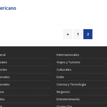
mericano
«
1
2
eral
Internacionales
ciales
Viajes y Turismo
ortes
Culturales
ionales
Estilo
ionales
Ciencia y Tecnología
ica
Negocios
les
Entretenimiento
ud
Quinto Día