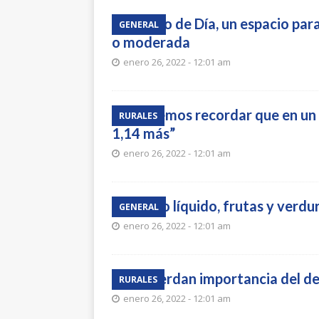
Centro de Día, un espacio pa
GENERAL
o moderada
enero 26, 2022 - 12:01 am
“Debemos recordar que en un a
RURALES
1,14 más”
enero 26, 2022 - 12:01 am
Mucho líquido, frutas y verdu
GENERAL
enero 26, 2022 - 12:01 am
Recuerdan importancia del de
RURALES
enero 26, 2022 - 12:01 am