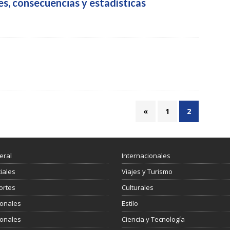
s, consecuencias y estadísticas
«
1
2
eral
Internacionales
ciales
Viajes y Turismo
ortes
Culturales
ionales
Estilo
ionales
Ciencia y Tecnología