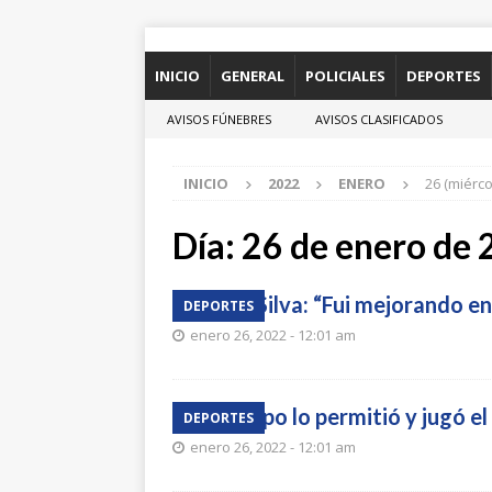
INICIO
GENERAL
POLICIALES
DEPORTES
AVISOS FÚNEBRES
AVISOS CLASIFICADOS
INICIO
2022
ENERO
26 (miérco
Día:
26 de enero de
Paola Silva: “Fui mejorando en
DEPORTES
enero 26, 2022 - 12:01 am
El tiempo lo permitió y jugó el
DEPORTES
enero 26, 2022 - 12:01 am