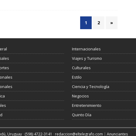
1
2
»
eral
Internacionales
ciales
Viajes y Turismo
ortes
Culturales
ionales
Estilo
ionales
Ciencia y Tecnología
ica
Negocios
les
Entretenimiento
ud
Quinto Día
andú, Uruguay
·
(598) 4722-3141
·
redaccion@eltelegrafo.com
|
Anunciantes