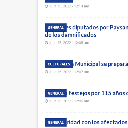
julio 15, 2022 - 12:14 am
Los tres diputados por Paysa
GENERAL
de los damnificados
julio 15, 2022 - 12:08 am
La Banda Municipal se prepara 
CULTURALES
julio 15, 2022 - 12:07 am
Inician festejos por 115 años
GENERAL
julio 15, 2022 - 12:06 am
Solidaridad con los afectados
GENERAL