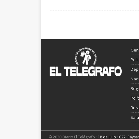
Gen
Poli
Dep
Nac
Reg
Polít
Rura
Sal
© 2020 Diario El Telégrafo ·
18 de Julio 1027, Pays