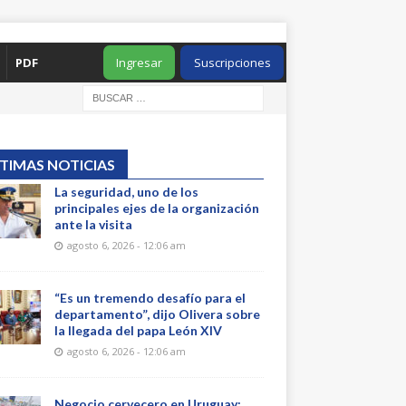
PDF
Ingresar
Suscripciones
TIMAS NOTICIAS
La seguridad, uno de los
principales ejes de la organización
ante la visita
agosto 6, 2026 - 12:06 am
“Es un tremendo desafío para el
departamento”, dijo Olivera sobre
la llegada del papa León XIV
agosto 6, 2026 - 12:06 am
Negocio cervecero en Uruguay: