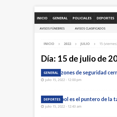
INICIO
GENERAL
POLICIALES
DEPORTES
AVISOS FÚNEBRES
AVISOS CLASIFICADOS
INICIO
2022
JULIO
15 (viernes
Día:
15 de julio de 2
Por razones de seguridad cerr
GENERAL
julio 15, 2022 - 12:00 pm
Liverpool es el puntero de la t
DEPORTES
julio 15, 2022 - 12:43 am