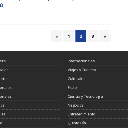
dú
«
1
2
3
»
eral
Internacionales
ciales
Viajes y Turismo
ortes
Culturales
ionales
Estilo
ionales
Ciencia y Tecnología
ica
Negocios
les
Entretenimiento
ud
Quinto Día