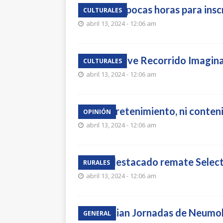
Quedan pocas horas para inscr
CULTURALES
abril 13, 2024 - 12:06 am
Hoy vuelve Recorrido Imagin
CULTURALES
abril 13, 2024 - 12:06 am
Ni entretenimiento, ni conten
OPINIÓN
abril 13, 2024 - 12:06 am
Muy destacado remate Select
RURALES
abril 13, 2024 - 12:06 am
Anuncian Jornadas de Neumol
GENERAL