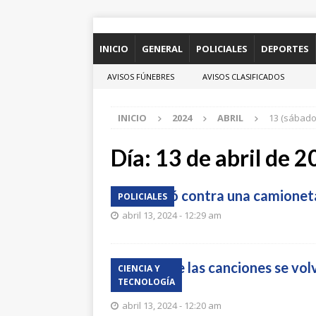
INICIO
GENERAL
POLICIALES
DEPORTES
AVISOS FÚNEBRES
AVISOS CLASIFICADOS
INICIO
2024
ABRIL
13 (sábado
Día:
13 de abril de 
Impactó contra una camionet
POLICIALES
abril 13, 2024 - 12:29 am
Letras de las canciones se vol
CIENCIA Y
TECNOLOGÍA
estudio
abril 13, 2024 - 12:20 am