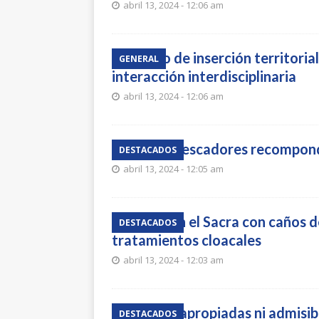
abril 13, 2024 - 12:06 am
Mapeo de inserción territorial
GENERAL
interacción interdisciplinaria
abril 13, 2024 - 12:06 am
El Club Pescadores recompond
DESTACADOS
abril 13, 2024 - 12:05 am
Cruzarán el Sacra con caños 
DESTACADOS
tratamientos cloacales
abril 13, 2024 - 12:03 am
“No son apropiadas ni admisib
DESTACADOS