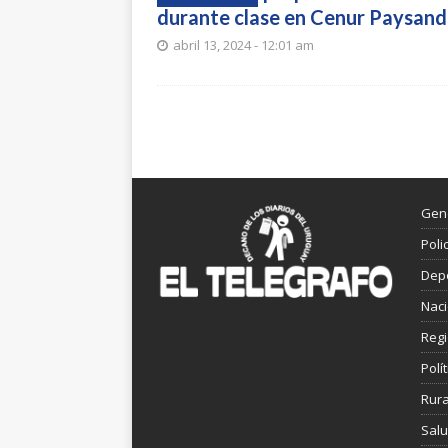
durante clase en Cenur Paysan
abril 13, 2024 - 12:01 am
Gen
Poli
Dep
Nac
Reg
Polít
Rura
Sal