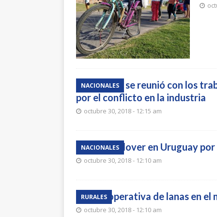
oct
Vázquez se reunió con los tr
NACIONALES
por el conflicto en la industria
octubre 30, 2018 - 12:15 am
Danny Glover en Uruguay por
NACIONALES
octubre 30, 2018 - 12:10 am
Nula operativa de lanas en el 
RURALES
octubre 30, 2018 - 12:10 am