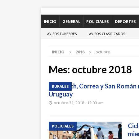
INICIO
GENERAL
POLICIALES
DEPORTES
AVISOS FÚNEBRES
AVISOS CLASIFICADOS
INICIO
2018
octubre
Mes:
octubre 2018
Bertsch, Correa y San Román
RURALES
Uruguay
octubre 31, 2018 - 12:00 am
Cic
POLICIALES
mie