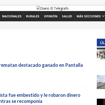
NACIONALES
RURALES
OPINIÓN
SALUD
MÁS SECCIONES
ÚL
 rematan destacado ganado en Pantalla
lista fue embestido y le robaron dinero
ntras se recomponía