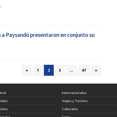
”
s a Paysandú presentaron en conjunto su
«
1
2
3
…
47
»
eral
Internacionales
ciales
Viajes y Turismo
ortes
Culturales
ionales
Estilo