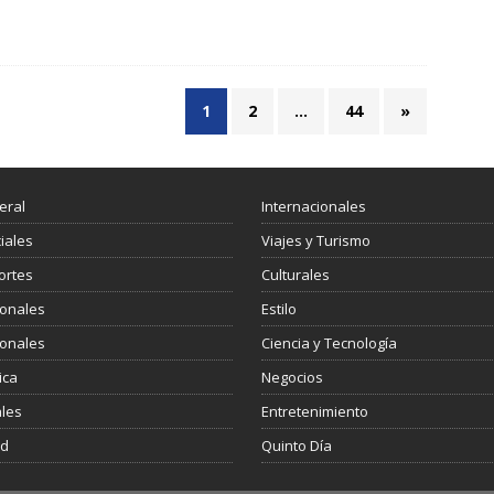
1
2
…
44
»
eral
Internacionales
ciales
Viajes y Turismo
ortes
Culturales
ionales
Estilo
ionales
Ciencia y Tecnología
ica
Negocios
les
Entretenimiento
ud
Quinto Día