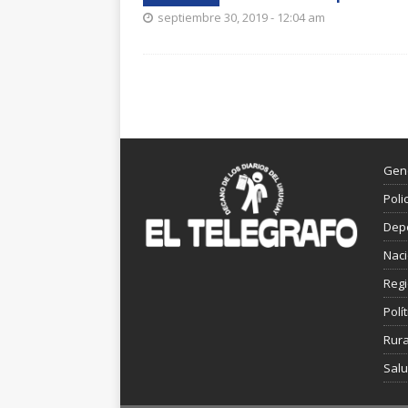
septiembre 30, 2019 - 12:04 am
Gen
Poli
Dep
Nac
Reg
Polít
Rura
Sal