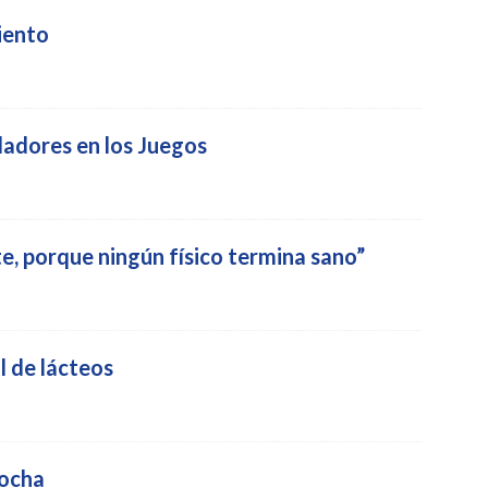
iento
dadores en los Juegos
te, porque ningún físico termina sano”
l de lácteos
bocha