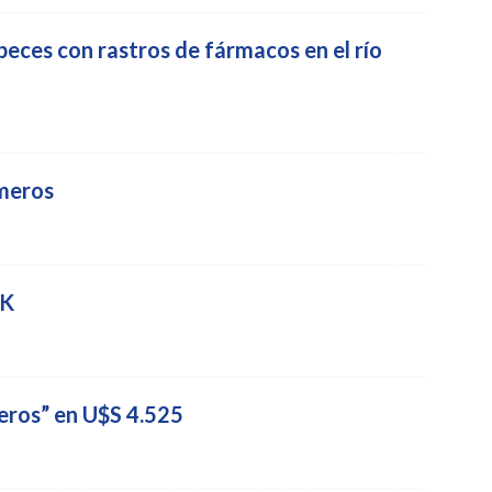
eces con rastros de fármacos en el río
emeros
5K
eros” en U$S 4.525