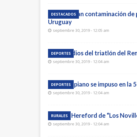
Confirman contaminación de p
DESTACADOS
Uruguay
septiembre 30, 2019 - 12:05 am
Los podios del triatlón del R
DEPORTES
septiembre 30, 2019 - 12:04 am
Campopiano se impuso en la 
DEPORTES
septiembre 30, 2019 - 12:04 am
Toros Hereford de “Los Novill
RURALES
septiembre 30, 2019 - 12:04 am