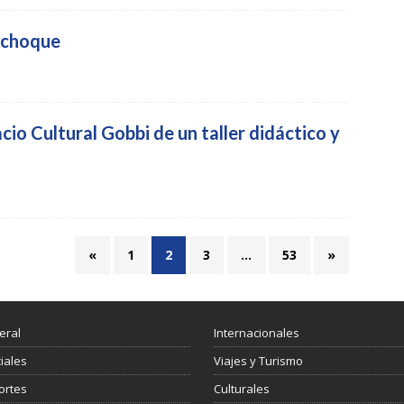
n choque
cio Cultural Gobbi de un taller didáctico y
«
1
2
3
…
53
»
eral
Internacionales
ciales
Viajes y Turismo
ortes
Culturales