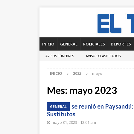
INICIO
GENERAL
POLICIALES
DEPORTES
AVISOS FÚNEBRES
AVISOS CLASIFICADOS
INICIO
2023
mayo
Mes:
mayo 2023
Cipem se reunió en Paysandú;
GENERAL
Sustitutos
mayo 31, 2023 - 12:01 am