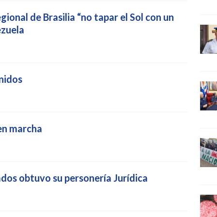
gional de Brasilia “no tapar el Sol con un
ezuela
Unidos
en marcha
dos obtuvo su personería Jurídica