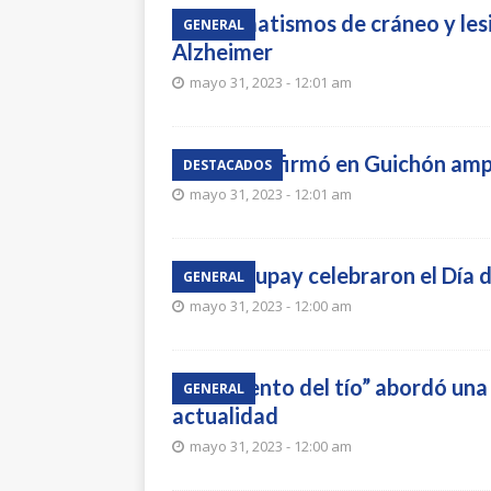
Traumatismos de cráneo y lesi
GENERAL
Alzheimer
mayo 31, 2023 - 12:01 am
OSE confirmó en Guichón ampl
DESTACADOS
mayo 31, 2023 - 12:01 am
En Cajupay celebraron el Día 
GENERAL
mayo 31, 2023 - 12:00 am
“El cuento del tío” abordó una
GENERAL
actualidad
mayo 31, 2023 - 12:00 am