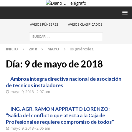
AVISOS FÚNEBRES
AVISOS CLASIFICADOS
INICIO
2018
MAYO
09 (miércoles)
Día:
9 de mayo de 2018
Ambroa integra directiva nacional de asociación
de técnicos instaladores
mayo 9, 2018 - 2:07 am
ING. AGR. RAMON APPRATTO LORENZO:
“Salida del conflicto que afecta a la Caja de
Profesionales requiere compromiso de todos”
mayo 9, 2018 - 2:06 am