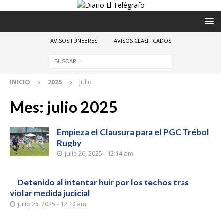
AVISOS FÚNEBRES
AVISOS CLASIFICADOS
INICIO
2025
julio
Mes:
julio 2025
Empieza el Clausura para el PGC Trébol
Rugby
julio 26, 2025 - 12:14 am
Detenido al intentar huir por los techos tras
violar medida judicial
julio 26, 2025 - 12:10 am