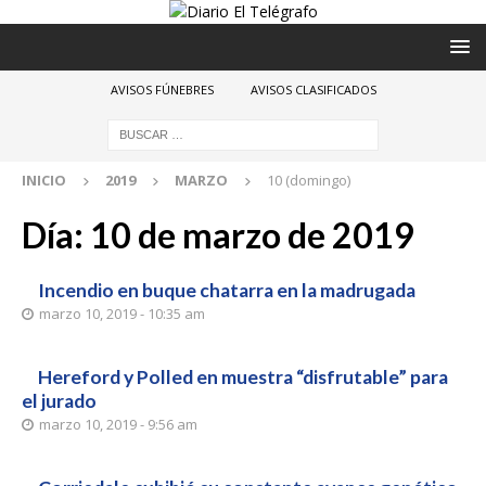
AVISOS FÚNEBRES
AVISOS CLASIFICADOS
INICIO
2019
MARZO
10 (domingo)
Día:
10 de marzo de 2019
Incendio en buque chatarra en la madrugada
marzo 10, 2019 - 10:35 am
Hereford y Polled en muestra “disfrutable” para
el jurado
marzo 10, 2019 - 9:56 am