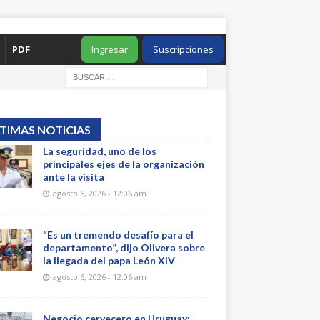
PDF
Ingresar
Suscripciones
TIMAS NOTICIAS
La seguridad, uno de los
principales ejes de la organización
ante la visita
agosto 6, 2026 - 12:06 am
“Es un tremendo desafío para el
departamento”, dijo Olivera sobre
la llegada del papa León XIV
agosto 6, 2026 - 12:06 am
Negocio cervecero en Uruguay: