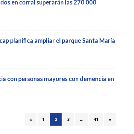
ados en corral superarán las 270.000
cap planifica ampliar el parque Santa María
ncia con personas mayores con demencia en
«
1
2
3
…
41
»