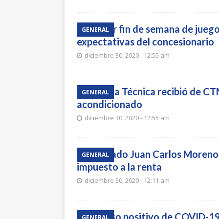
Primer fin de semana de juegos
GENERAL
expectativas del concesionario
diciembre 30, 2020 - 12:55 am
Escuela Técnica recibió de CT
GENERAL
acondicionado
diciembre 30, 2020 - 12:55 am
Diputado Juan Carlos Moreno 
GENERAL
impuesto a la renta
diciembre 30, 2020 - 12:11 am
Un caso positivo de COVID-19 
GENERAL