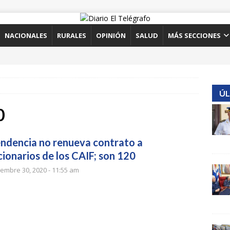
NACIONALES
RURALES
OPINIÓN
SALUD
MÁS SECCIONES
ÚL
0
endencia no renueva contrato a
cionarios de los CAIF; son 120
iembre 30, 2020 - 11:55 am