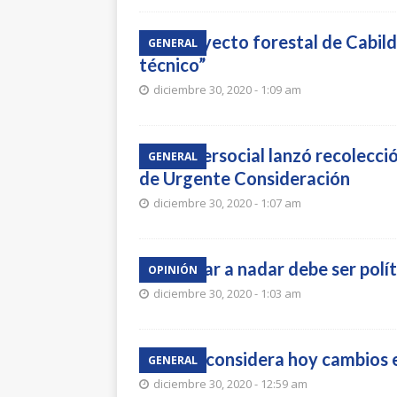
El proyecto forestal de Cabil
GENERAL
técnico”
diciembre 30, 2020 - 1:09 am
La Intersocial lanzó recolecci
GENERAL
de Urgente Consideración
diciembre 30, 2020 - 1:07 am
Enseñar a nadar debe ser polí
OPINIÓN
diciembre 30, 2020 - 1:03 am
Junta considera hoy cambios 
GENERAL
diciembre 30, 2020 - 12:59 am