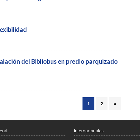
exibilidad
alación del Bibliobus en predio parquizado
1
2
»
eral
Internacionales