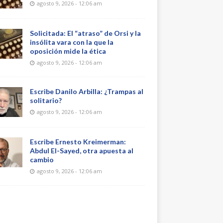
agosto 9, 2026 - 12:06 am
Solicitada: El “atraso” de Orsi y la
insólita vara con la que la
oposición mide la ética
agosto 9, 2026 - 12:06 am
Escribe Danilo Arbilla: ¿Trampas al
solitario?
agosto 9, 2026 - 12:06 am
Escribe Ernesto Kreimerman:
Abdul El-Sayed, otra apuesta al
cambio
agosto 9, 2026 - 12:06 am