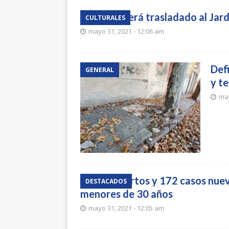
Vivero será trasladado al Jar
CULTURALES
mayo 31, 2021 - 12:06 am
Def
GENERAL
y t
may
Dos muertos y 172 casos nue
DESTACADOS
menores de 30 años
mayo 31, 2021 - 12:05 am