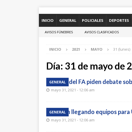
INICIO
GENERAL
POLICIALES
DEPORTES
AVISOS FÚNEBRES
AVISOS CLASIFICADOS
INICIO
2021
MAYO
31 (lunes)
Día:
31 de mayo de 
Ediles del FA piden debate so
GENERAL
mayo 31, 2021 - 12:06 am
Siguen llegando equipos para
GENERAL
mayo 31, 2021 - 12:06 am