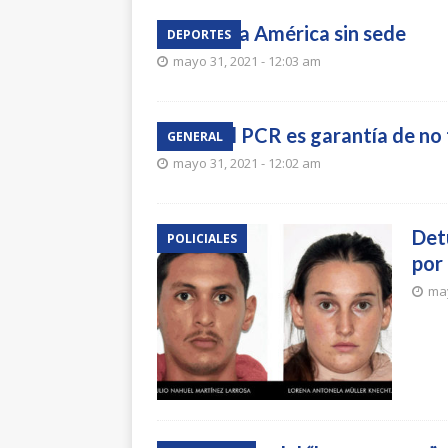
La Copa América sin sede
DEPORTES
mayo 31, 2021 - 12:03 am
Solo el PCR es garantía de n
GENERAL
mayo 31, 2021 - 12:02 am
Det
POLICIALES
por 
may