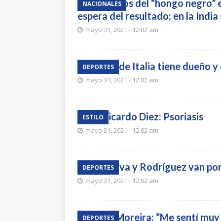
Más casos del “hongo negro” e
NACIONALES
espera del resultado; en la Indi
mayo 31, 2021 - 12:02 am
El Giro de Italia tiene dueño 
DEPORTES
mayo 31, 2021 - 12:02 am
Dr. Ricardo Diez: Psoriasis
ESTILO
mayo 31, 2021 - 12:02 am
Hoy, Silva y Rodríguez van po
DEPORTES
mayo 31, 2021 - 12:02 am
“Lola” Moreira: “Me sentí muy 
DEPORTES