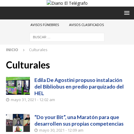
AVISOS FÚNEBRES
AVISOS CLASIFICADOS
INICIO
Culturales
Culturales
Edila De Agostini propuso instalación
del Bibliobus en predio parquizado del
HEL
mayo 31, 2021 - 12:02 am
“Do your Bit”, una Maratón para que
desarrollen sus propias competencias
mayo 30, 2021 - 12:09 am